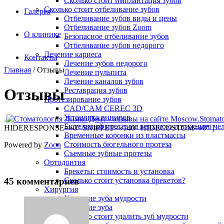
Сколько стоит имплантация зубов
Сколько стоит отбеливание зубов
Галерея
Отбеливание зубов виды и цены
Отбеливание зубов Zoom
О клинике
Безопасное отбеливание зубов
Отбеливание зубов недорого
Лечение кариеса
Контакты
Лечение зубов недорого
Главная
/
Отзывы
Лечение пульпита
Лечение каналов зубов
Отзывы
Реставрация зубов
Протезирование зубов
CAD/CAM CEREC 3D
Установка виниров
.
Бюгельный протез на верхнюю и нижнюю че
HIDERESPONSE=»0″ SNIPPET=»140″ HIDECUSTOM=»0″ ]
Временные коронки из пластмассы
Стоимость бюгельного протеза
Powered by
Zoon
Съемные зубные протезы
Ортодонтия
Брекеты: стоимость и установка
45 комментариев
Сколько стоит установка брекетов?
Хирургия
Удаление зуба мудрости
Удаление зуба
Сколько стоит удалить зуб мудрости