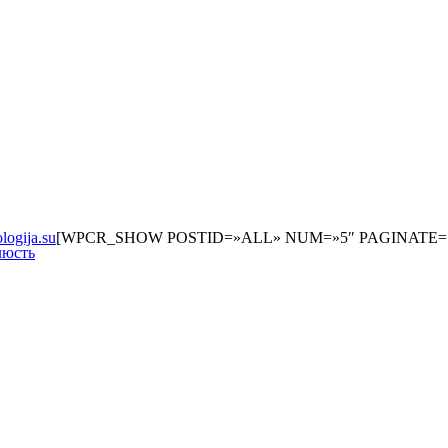
[WPCR_SHOW POSTID=»ALL» NUM=»5″ PAGINATE=
люсть