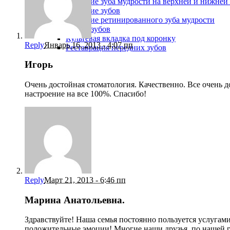
Удаление зуба мудрости на верхней и нижней
Удаление зубов
Удаление ретинированного зуба мудрости
Реставрация зубов
Культевая вкладка под коронку
Reply
Январь 16, 2013 - 4:07 пп
Реставрация передних зубов
Игорь
Очень достойная стоматология. Качественно. Все очень 
настроение на все 100%. Спасибо!
Reply
Март 21, 2013 - 6:46 пп
Марина Анатольевна.
Здравствуйте! Наша семья постоянно пользуется услуга
положительные эмоции! Многие наши друзья, по наше