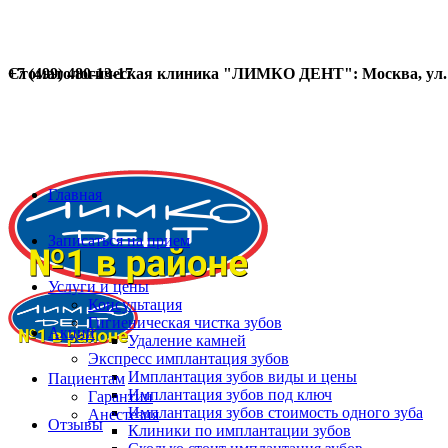
Стоматологическая клиника "ЛИМКО ДЕНТ": Москва, ул. Д
+7 (499) 480-13-17
Главная
Записаться на прием
Услуги и цены
Консультация
Гигиеническая чистка зубов
Акции
Удаление камней
Экспресс имплантация зубов
Имплантация зубов виды и цены
Пациентам
Имплантация зубов под ключ
Гарантии
Имплантация зубов стоимость одного зуба
Анестезия
Отзывы
Клиники по имплантации зубов