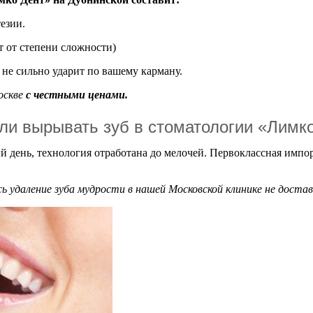
езии.
т от степени сложности)
 не сильно ударит по вашему карману.
оскве
с честными ценами.
ли вырывать зуб в стоматологии «Лимк
й день, технология отработана до мелочей. Первоклассная имп
ь удаление зуба мудрости в нашей Московской клинике не доста