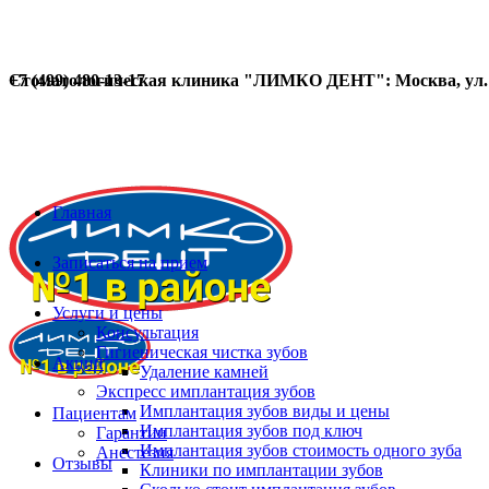
Стоматологическая клиника "ЛИМКО ДЕНТ": Москва, ул. Д
+7 (499) 480-13-17
Главная
Записаться на прием
Услуги и цены
Консультация
Гигиеническая чистка зубов
Акции
Удаление камней
Экспресс имплантация зубов
Имплантация зубов виды и цены
Пациентам
Имплантация зубов под ключ
Гарантии
Имплантация зубов стоимость одного зуба
Анестезия
Отзывы
Клиники по имплантации зубов