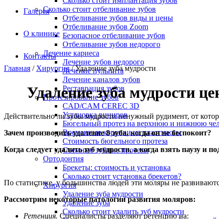
Сколько стоит имплантация зубов
Сколько стоит отбеливание зубов
Галерея
Отбеливание зубов виды и цены
Отбеливание зубов Zoom
О клинике
Безопасное отбеливание зубов
Отбеливание зубов недорого
Лечение кариеса
Контакты
Лечение зубов недорого
Главная
/
Хирургия
/
Удаление зуба мудрости
Лечение пульпита
Лечение каналов зубов
Удаление зуба мудрости це
Реставрация зубов
Протезирование зубов
CAD/CAM CEREC 3D
Установка виниров
Действительно ли зубы мудрости ненужный рудимент, от котор
Бюгельный протез на верхнюю и нижнюю че
Временные коронки из пластмассы
Зачем производить удаление 8 зуба, когда он не беспокоит?
Стоимость бюгельного протеза
Когда следует удалить зуб мудрости, а когда взять паузу и п
Съемные зубные протезы
Ортодонтия
Брекеты: стоимость и установка
Сколько стоит установка брекетов?
По статистике, у большинства людей эти моляры не развиваются
Хирургия
Удаление зуба мудрости
Рассмотрим некоторые патологии развития моляров:
Удаление зуба
Сколько стоит удалить зуб мудрости
Ретенция.
Специалисты разделяют ретенцию на: