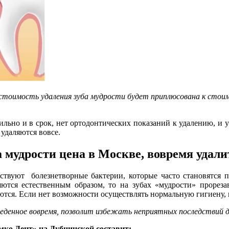
 стоимость удаления зуба мудрости будет приплюсована к стоим
ильно и в срок, нет ортодонтических показаний к удалению, и у
 удаляются вовсе.
а мудрости цена в Москве, вовремя удали
ствуют болезнетворные бактерии, которые часто становятся п
ляются естественным образом, то на зубах «мудрости» прорез
тся. Если нет возможности осуществлять нормальную гигиену, 
веденное вовремя, позволит избежать неприятных последствий 
мко Дент» на Дубнинской составит: