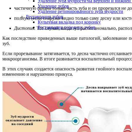
Удаление зуба мудрости на верхней и нижней
Удаление зубов
частичную (видна только часть зуба и он прорезался не до
Удаление ретинированного зуба мудрости
Реставрация зубов
полную (если снаружи видно только саму десну или костн
Культевая вкладка под коронку
Реставрация передних зубов
Дистопия.
Тот случай, когда зуб растет аномально, расп
Как последствие приведенных выше патологий, заболевание 
зуб.
Если прорезывание затягивается, то десна частично отслаива
микроорганизмы. В итоге развивается воспалительный процесс
В этих случаях создается опасность развития гнойного воспа
изменению и нарушению прикуса.