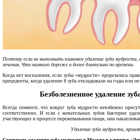
Поэтому если не выполнить плановое удаление зуба мудрости,
лечения. Что намного дороже и более длительно по времени.
Когда нет воспаления, если зубы «мудрости» прорезались прав
прецеденты, когда удаление 8 зуба откладывали на годы или не
Безболезненное удаление зуб
Всегда помните, что вокруг зуба мудрости неизбежно присут
соответственно. И если с жевательных зубов бактерии уда
участвующих в процессе пережевывания пищи, они накапливаю
Удаление зуба мудрости, произ
Стоимость удаления зуба мудрости в Москве в клинике «Ли